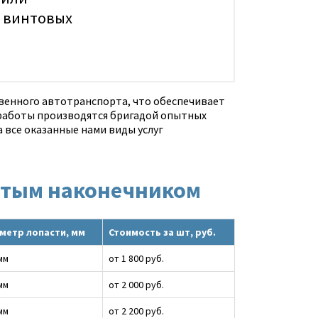
 винтовых
венного автотранспорта, что обеспечивает
работы производятся бригадой опытных
 все оказанные нами виды услуг
литым наконечником
метр лопасти, мм
Стоимость за шт, руб.
мм
от 1 800 руб.
мм
от 2 000 руб.
мм
от 2 200 руб.