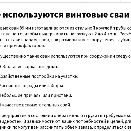
е используются винтовые сваи
вые сваи 89 мм изготавливаются из стальной круглой трубы с
тана на то, чтобы выдерживать нагрузку от 2 до 4 тонн. Расч
т от таких параметров, как размеры и вес сооружения, глубин
ке и прочих факторов.
ущественно такие сваи используются при сооружении следую
Небольшие каркасные дома.
Хозяйственные постройки на участке.
Массивные ограды или заборы.
Небольшие причалы или пристани.
В качестве вспомогательных свай.
предприятие в состоянии оперативно отгрузить требуемое ко
видностей. В зависимости от ваших потребностей и целей, д
дники помогут вам рассчитать объём заказа, определиться с