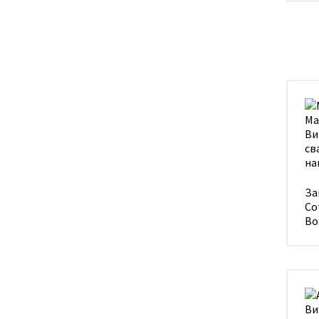
За
Со
Во