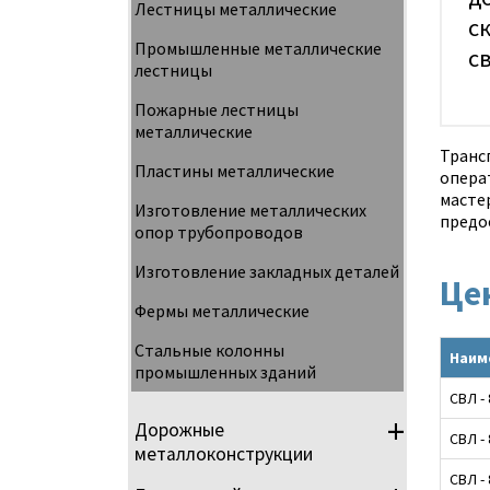
Лестницы металлические
с
Промышленные металлические
с
лестницы
Пожарные лестницы
металлические
Транс
Пластины металлические
опера
масте
Изготовление металлических
предо
опор трубопроводов
Изготовление закладных деталей
Це
Фермы металлические
Стальные колонны
Наим
промышленных зданий
СВЛ -
Дорожные
СВЛ -
металлоконструкции
СВЛ -