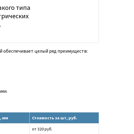
акого типа
трических
.
й обеспечивает целый ряд преимуществ:
ами.
, мм
Стоимость за шт, руб.
от 320 руб.