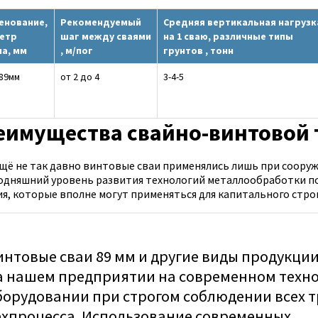
енование,
Рекомендуемый
Средняя вертикальная нагрузк
етр
шаг между сваями
на 1 сваю, различные типы
ла, мм
, м/пог
грунтов , тонн
 89мм
от 2 до 4
3-4-5
еимущества свайно-винтовой 
ещё не так давно винтовые сваи применялись лишь при соору
годняшний уровень развития технологий металлообработки п
ия, которые вполне могут применяться для капитального стро
интовые сваи 89 мм и другие виды продукци
а нашем предприятии на современном техн
борудовании при строгом соблюдении всех 
ехпроцесса. Использование современных