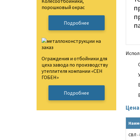
Колесоотбойники,
п
порошковый окрас
п
Подробнее
п
Испол
Ограждения и отбойники для
цеха завода по производству
утеплителя компании «СЕН
ГОБЕН»
Подробнее
Цена
Наим
СВЛ -