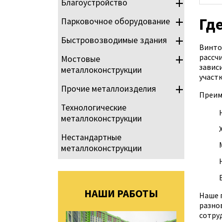
Благоустройство
Гд
Парковочное оборудование
Быстровозводимые здания
Винто
рассчи
Мостовые
зависи
металлоконструкции
участ
Прочие металлоизделия
Преим
Технологические
металлоконструкции
Нестандартные
металлоконструкции
НАШИ РАБОТЫ
Наше 
разно
сотру