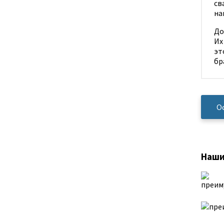
До
Их
эт
бр
О
Наши