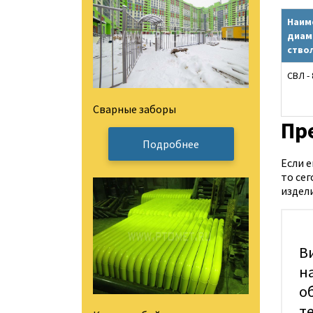
Наим
диам
ство
СВЛ -
Сварные заборы
Пр
Подробнее
Если 
то се
издел
В
н
о
т