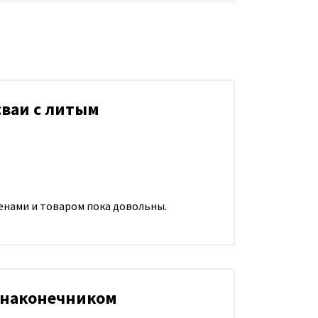
сваи с литым
енами и товаром пока довольны.
м наконечником