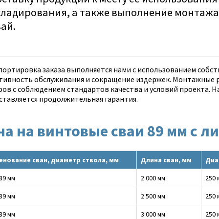
кладирования, а также выполнение монтажа
вай.
портировка заказа выполняется нами с использованием собст
тивность обслуживания и сокращение издержек. Монтажные 
ров с соблюдением стандартов качества и условий проекта. На
ставляется продолжительная гарантия.
на на винтовые сваи 89 мм с 
енование сваи, диаметр ствола, мм
Длина сваи, мм
Диа
 89 мм
2 000 мм
250 
 89 мм
2 500 мм
250 
 89 мм
3 000 мм
250 