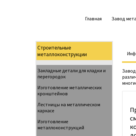
Главная
Завод мета
Строительные
Инф
металлоконструкции
Закладные детали для кладки и
Завод
перегородок
разли
многи
Изготовление металлических
кронштейнов
Лестницы на металлическом
П
каркасе
с
Изготовление
к
металлоконструкций
д