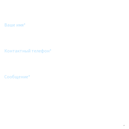
Наш специалист свяжется с вами в течение нескольких
часов!
Ваше имя*
Контактный телефон*
Сообщение*