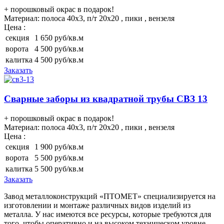
+ порошковый окрас в подарок!
Материал:
полоса 40х3, п/т 20х20 , пики , вензеля
Цена :
секция
1 650 руб/кв.м
ворота
4 500 руб/кв.м
калитка
4 500 руб/кв.м
Заказать
Сварные заборы из квадратной трубы СВЗ 13
+ порошковый окрас в подарок!
Материал:
полоса 40х3, п/т 20х20 , пики , вензеля
Цена :
секция
1 900 руб/кв.м
ворота
5 500 руб/кв.м
калитка
5 500 руб/кв.м
Заказать
Завод металлоконструкций «ПТОМЕТ» специализируется на
изготовлении и монтаже различных видов изделий из
металла. У нас имеются все ресурсы, которые требуются для
того, чтобы оперативно и на высоком техническом уровне